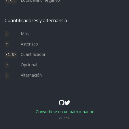
Lookbehind negativo
(?<!)
Cuantificadores y alternancia
Más
+
Asterisco
*
Cuantificador
{1,3}
Opcional
?
Alternación
|
Convertirse en un patrocinador
v
2.36.0