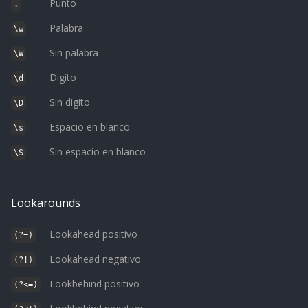
Punto
.
Palabra
\w
Sin palabra
\W
Digito
\d
Sin digito
\D
Espacio en blanco
\s
Sin espacio en blanco
\S
Lookarounds
Lookahead positivo
(?=)
Lookahead negativo
(?!)
Lookbehind positivo
(?<=)