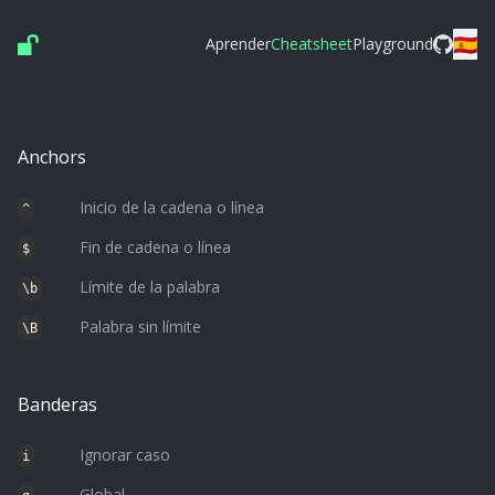
🇪🇸
Aprender
Cheatsheet
Playground
Anchors
Inicio de la cadena o línea
^
Fin de cadena o línea
$
Límite de la palabra
\b
Palabra sin límite
\B
Banderas
Ignorar caso
i
Global