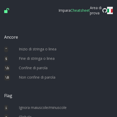
Area di
🇮🇹
Impara
Cheatsheet
prova
Ancore
Inizio di stringa o linea
^
Fine di stringa o linea
$
Confine di parola
\b
Non confine di parola
\B
Flag
Ignora maiuscole/minuscole
i
Globale