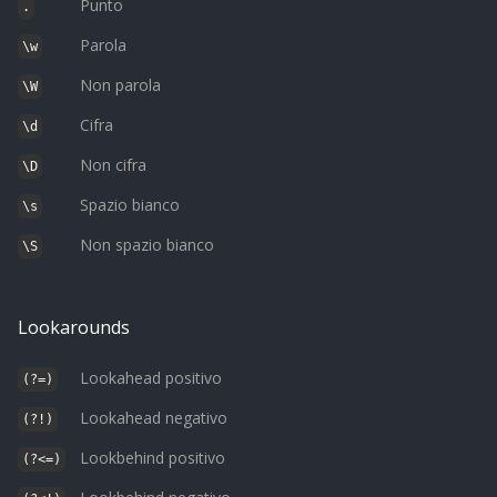
Punto
.
Parola
\w
Non parola
\W
Cifra
\d
Non cifra
\D
Spazio bianco
\s
Non spazio bianco
\S
Lookarounds
Lookahead positivo
(?=)
Lookahead negativo
(?!)
Lookbehind positivo
(?<=)