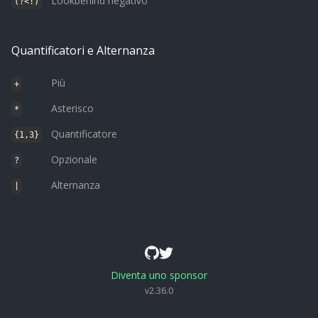
Lookbehind negativo
(?<!)
Quantificatori e Alternanza
Più
+
Asterisco
*
Quantificatore
{1,3}
Opzionale
?
Alternanza
|
Diventa uno sponsor
v
2.36.0